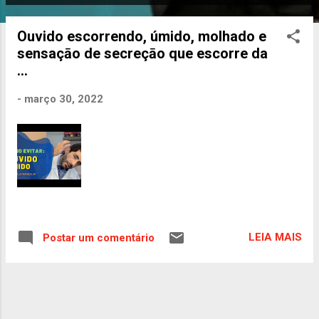
o
s
Ouvido escorrendo, úmido, molhado e
t
sensaçāo de secreçāo que escorre da
a
...
g
e
-
março 30, 2022
n
s
LEIA MAIS
Postar um comentário