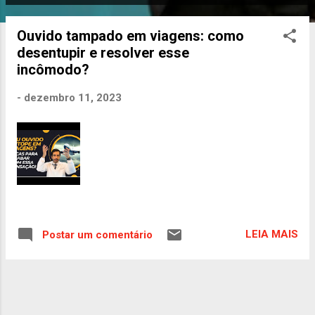
o
s
Ouvido tampado em viagens: como
t
desentupir e resolver esse
a
incômodo?
g
e
-
dezembro 11, 2023
n
s
LEIA MAIS
Postar um comentário