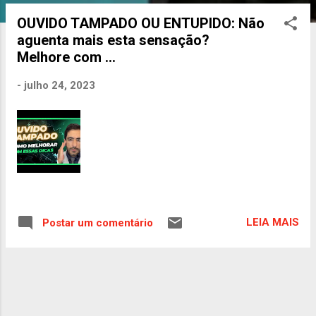
o
OUVIDO TAMPADO OU ENTUPIDO: Não
s
aguenta mais esta sensação?
t
Melhore com ...
a
g
-
julho 24, 2023
e
n
s
LEIA MAIS
Postar um comentário