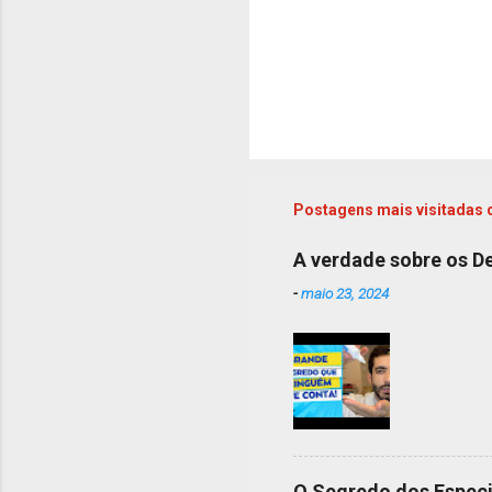
Postagens mais visitadas 
A verdade sobre os Des
-
maio 23, 2024
O Segredo dos Especi