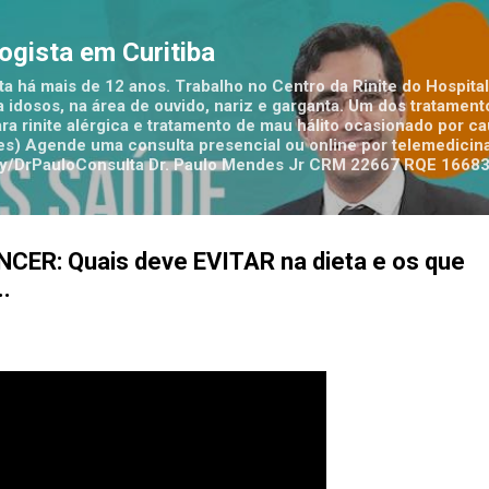
Pular para o conteúdo principal
logista em Curitiba
ta há mais de 12 anos. Trabalho no Centro da Rinite do Hospital
 idosos, na área de ouvido, nariz e garganta. Um dos tratamen
ra rinite alérgica e tratamento de mau hálito ocasionado por c
tes) Agende uma consulta presencial ou online por telemedicina
t.ly/DrPauloConsulta Dr. Paulo Mendes Jr CRM 22667 RQE 1668
ER: Quais deve EVITAR na dieta e os que
.