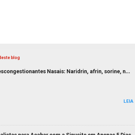
deste blog
congestionantes Nasais: Naridrin, afrin, sorine, n...
LEIA
alistas para Acabar com a Sinusite em Apenas 5 Dias