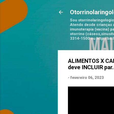
Otorrinolaringo
Sou otorrinolaringologis
Atendo desde crianças a
imunoterapia (vacina) pa
otorrino (cáseos,sinusi
3314-1500 ou http://bi
ALIMENTOS X CANC
deve INCLUIR par..
-
fevereiro 06, 2023