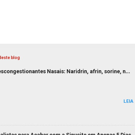
deste blog
congestionantes Nasais: Naridrin, afrin, sorine, n...
LEIA
alistas para Acabar com a Sinusite em Apenas 5 Dias