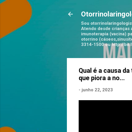
Otorrinolaringo
Sou otorrinolaringologis
Atendo desde crianças a
imunoterapia (vacina) pa
otorrino (cáseos,sinusi
3314-1500 ou http://bi
Qual é a causa d
que piora a no...
-
junho 22, 2023