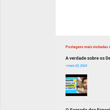
Postagens mais visitadas 
A verdade sobre os Des
-
maio 23, 2024
O Segredo dos Especi