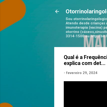
Otorrinolaringo
Sou otorrinolaringologis
Atendo desde crianças a
imunoterapia (vacina) pa
otorrino (cáseos,sinusi
3314-1500 ou http://bi
Qual é a Frequênc
explica com det...
-
fevereiro 29, 2024