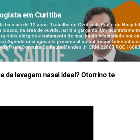
Pular para o conteúdo principal
logista em Curitiba
ta há mais de 12 anos. Trabalho no Centro da Rinite do Hospital
 idosos, na área de ouvido, nariz e garganta. Um dos tratamen
ra rinite alérgica e tratamento de mau hálito ocasionado por c
tes) Agende uma consulta presencial ou online por telemedicina
t.ly/DrPauloConsulta Dr. Paulo Mendes Jr CRM 22667 RQE 1668
ia da lavagem nasal ideal? Otorrino te