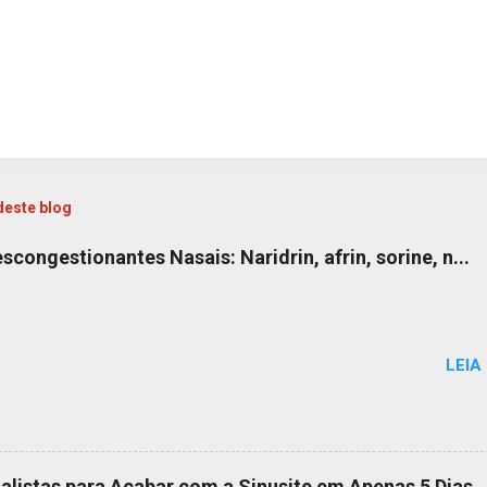
deste blog
congestionantes Nasais: Naridrin, afrin, sorine, n...
LEIA
alistas para Acabar com a Sinusite em Apenas 5 Dias