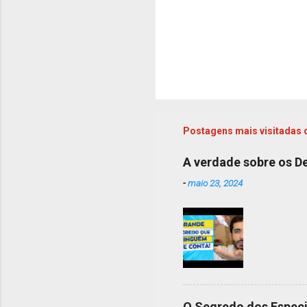
Postagens mais visitadas 
A verdade sobre os Des
-
maio 23, 2024
O Segredo dos Especi