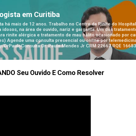
Pular para o conteúdo principal
logista em Curitiba
ta há mais de 12 anos. Trabalho no Centro da Rinite do Hospital
 idosos, na área de ouvido, nariz e garganta. Um dos tratamen
ra rinite alérgica e tratamento de mau hálito ocasionado por c
tes) Agende uma consulta presencial ou online por telemedicina
t.ly/DrPauloConsulta Dr. Paulo Mendes Jr CRM 22667 RQE 1668
ANDO Seu Ouvido E Como Resolver