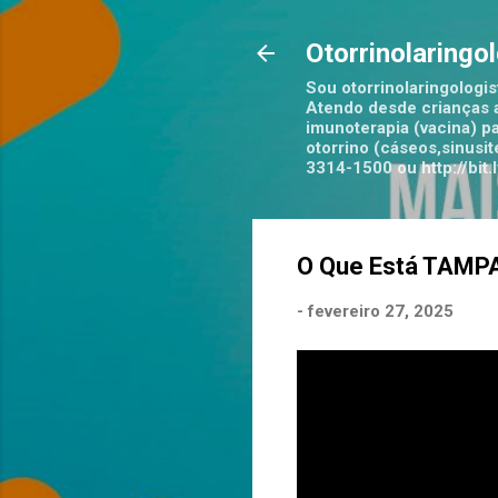
Otorrinolaringo
Sou otorrinolaringologis
Atendo desde crianças a
imunoterapia (vacina) pa
otorrino (cáseos,sinusi
3314-1500 ou http://bi
O Que Está TAMP
-
fevereiro 27, 2025